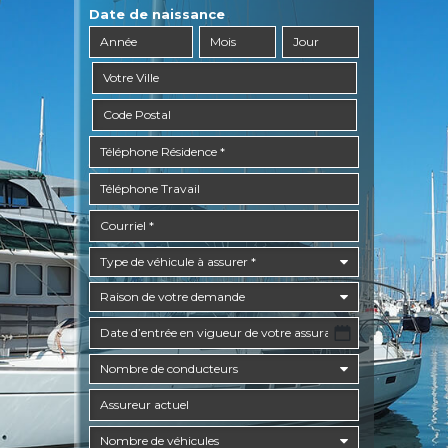
Date de naissance
YYYY
dash
MM
dash