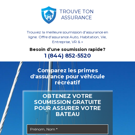
TROUVE TON
ASSURANCE
Trouvez la meilleure soumission d'assurance en
ligne.
Offre d'assurance Auto, Habitation, Vie,
Entreprise, VR & +
Besoin d’une soumission rapide?
1 (844) 852-5520
Comparez les primes
d'assurance pour véhicule
récréatif
OBTENEZ VOTRE
SOUMISSION GRATUITE
POUR ASSURER VOTRE
BATEAU