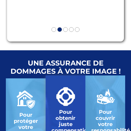
UNE ASSURANCE DE
DOMMAGES À VOTRE IMAGE !
Pour
Pour
Pour
obtenir
couvrir
protéger
juste
votre
votre
compensation
responsabilité