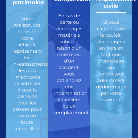
patrimoine
civile
En cas de
Votre
perte ou
Si vous
maison, vos
dommages
causez, sans
biens et
matériels
le vouloir,
votre
subis en
dommage à
véhicule
raison d’un
un tiers en
représentent
sinistre ou
tant que
les
d’un
propriétaire
investissements
accident,
ou
les plus
vous
conducteur,
importants
obtiendrez
celui-ci sera
de votre vie.
une
dédommagé
Il vaut la
indemnisation
par votre
peine de
financière
assureur.
bien les
ou un
assurer pour
remplacement.
vivre en
toute
tranquillité.