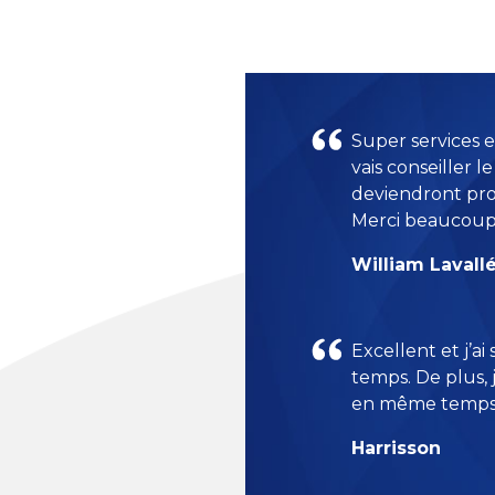
Super services et
vais conseiller l
deviendront prop
Merci beaucoup 
William Lavall
Excellent et j’
temps. De plus, j
en même temps r
Harrisson