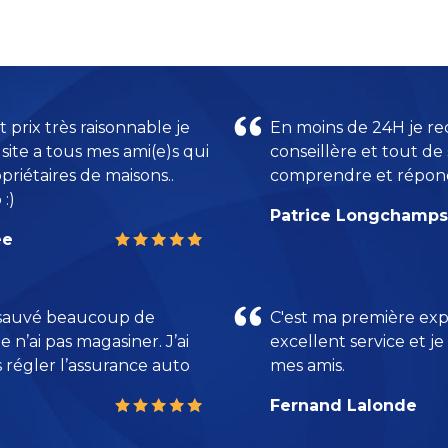
 prix très raisonnable je
En moins de 24H je rec
e site a tous mes ami(e)s qui
conseillère et tout de 
riétaires de maisons..
comprendre et répond
:)
Patrice Longchamps
ée
ai sauvé beaucoup de
C'est ma première exp
e n’ai pas magasiner. J’ai
excellent service et j
égler l’assurance auto
mes amis.
Fernand Lalonde