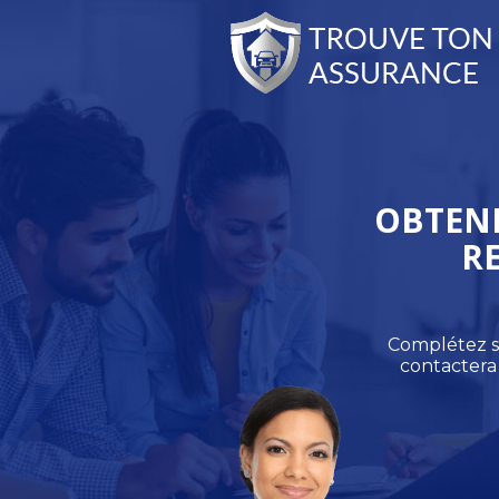
OBTENE
R
Complétez si
contactera 