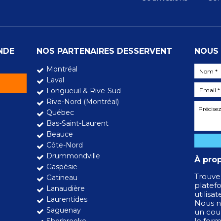
NDE
NOS PARTENAIRES DESSERVENT
NOUS 
Montréal
Laval
Longueuil & Rive-Sud
Rive-Nord (Montréal)
Québec
Bas-Saint-Laurent
Beauce
Côte-Nord
Drummondville
À pro
Gaspésie
Trouve
Gatineau
platef
Lanaudière
utilisa
Laurentides
Nous n
Saguenay
un cour